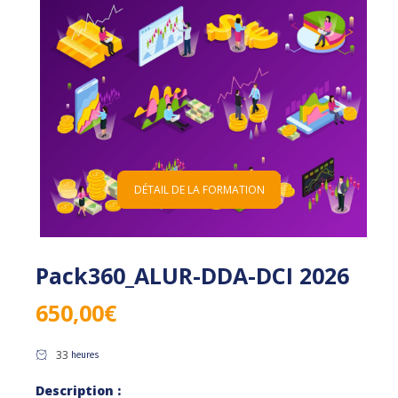
DÉTAIL DE LA FORMATION
Pack360_ALUR-DDA-DCI 2026
650,00
€
33
heures
Description :