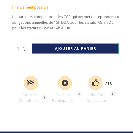
Financement possible
Un parcours complet pour les CGP qui permet de répondre aux
obligations annuelles de 15h DDA pour les statuts IAS, 7h DCI
pour les statuts IOBSP et 14h ALUR
quantité
AJOUTER AU PANIER
de
Pack360_ALUR-
DDA-
DCI
2026
/10
Taux de
Taux de
Note de
Complétion
Participation
Satisfaction