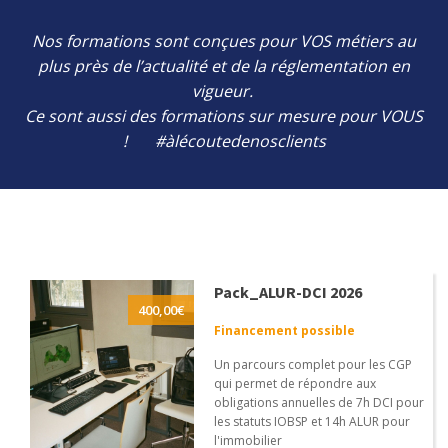
Nos formations sont conçues pour VOS métiers au
plus près de l’actualité et de la réglementation en
vigueur.
Ce sont aussi des formations sur mesure pour VOUS
! #àlécoutedenosclients
Pack_ALUR-DCI 2026
400,00
€
Financement possible
Un parcours complet pour les CGP
qui permet de répondre aux
obligations annuelles de 7h DCI pour
les statuts IOBSP et 14h ALUR pour
l'immobilier