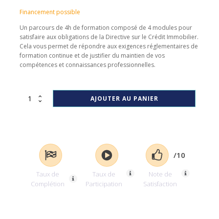
Financement possible
Un parcours de 4h de formation composé de 4 modules pour
satisfaire aux obligations de la Directive sur le Crédit Immobilier.
Cela vous permet de répondre aux exigences réglementaires de
formation continue et de justifier du maintien de vos
compétences et connaissances professionnelles.
quantité
AJOUTER AU PANIER
de
DCI
4h
2024
/10
Taux de
Taux de
Note de
Complétion
Participation
Satisfaction