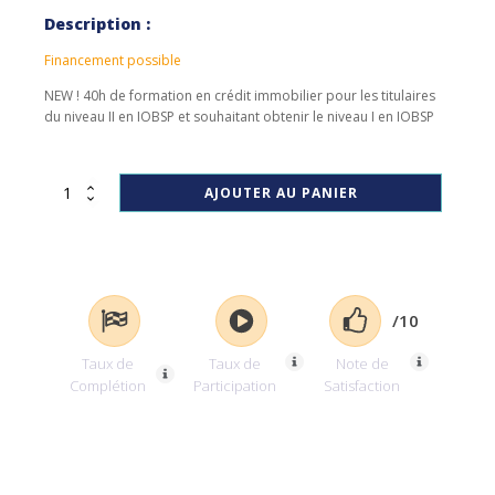
Description :
Financement possible
NEW ! 40h de formation en crédit immobilier pour les titulaires
du niveau II en IOBSP et souhaitant obtenir le niveau I en IOBSP
quantité
AJOUTER AU PANIER
de
IOBSP
I
:
40h
en
/10
complément
IOBSP
Taux de
Taux de
Note de
II
Complétion
Participation
Satisfaction