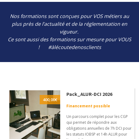
Nos formations sont conçues pour VOS métiers au
plus près de l’actualité et de la réglementation en
vigueur.
Ce sont aussi des formations sur mesure pour VOUS
! #àlécoutedenosclients
Pack_ALUR-DCI 2026
400,00
€
Financement possible
Un parcours complet pour les CGP
qui permet de répondre aux
obligations annuelles de 7h DCI pour
les statuts IOBSP et 14h ALUR pour