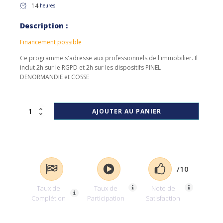
14
heures
Description :
Financement possible
Ce programme s'adresse aux professionnels de l'immobilier. Il
inclut 2h sur le RGPD et 2h sur les dispositifs PINEL
DENORMANDIE et COSSE
quantité
AJOUTER AU PANIER
de
ALUR
14h_2024
incluant
2h
RGPD
/10
et
2h
Taux de
Taux de
Note de
de
Complétion
Participation
Satisfaction
PINEL
DENORMANDIE