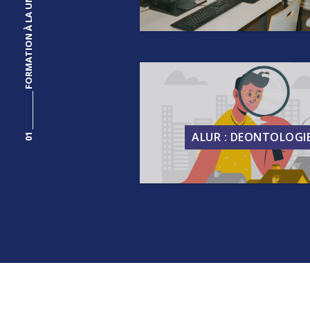
01 ___________ FORMATION À LA UNE
Un parcours complet pour les CGP qui
répondre aux obligations annuelles 
pour les statuts IOBSP et 14h ALU
l'immobilier
EN SAVOIR PLUS SUR LA FORMA
ALUR : DEONTOLOGI
2h de déontologie en immobilier : Une
pour comprendre et mettre en applic
obligations des professions immobi
EN SAVOIR PLUS SUR LA FORMA