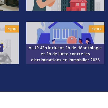
 permet de
de 7h DCI
Un parcours complet pour les CGP qui permet de
70,00
€
750,00
€
R pour
répondre aux obligations annuelles de 14h ALUR
EN SAVOIR PLUS SUR LA FORMATION
TION
E
ALUR 42h Incluant 2h de déontologie
et 2h de lutte contre les
discriminations en immobilier 2026
 formation
Ce programme s'adresse aux professionnels de
ation les
l'immobilier. Il inclut 2h de déontologie et 2h de
lières.
lutte contre les discriminations en immobilier.
TION
EN SAVOIR PLUS SUR LA FORMATION