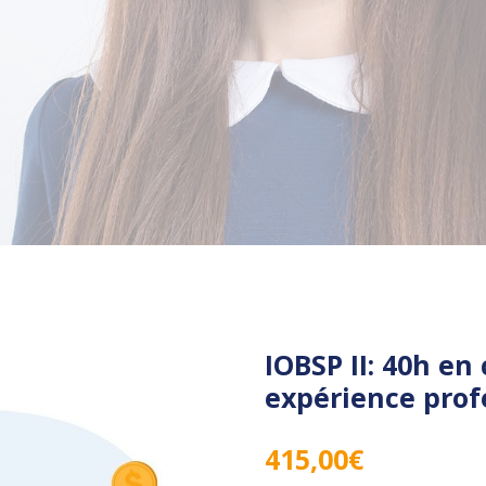
IOBSP II: 40h e
expérience prof
415,00
€