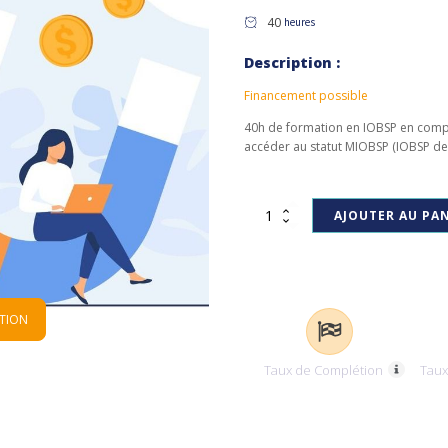
40
heures
Description :
Financement possible
40h de formation en IOBSP en comp
accéder au statut MIOBSP (IOBSP de n
quantité
AJOUTER AU PAN
de
IOBSP
II:
40h
en
ATION
complément
expérience
professionnelle
Taux de Complétion
Taux