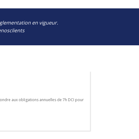
églementation en vigueur.
nosclients
ndre aux obligations annuelles de 7h DCI pour