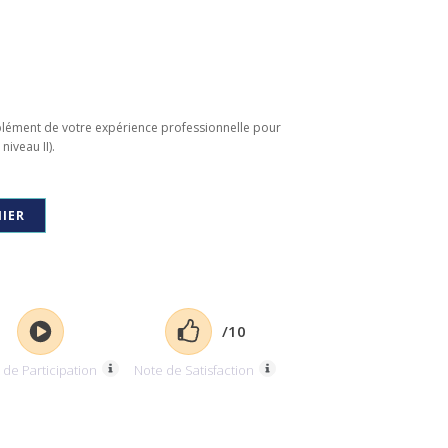
lément de votre expérience professionnelle pour
iveau II).
IER
/10
 de Participation
Note de Satisfaction